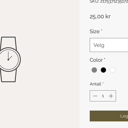
SKU: 217537123517
Pris
25,00 kr
Size
*
Velg
Color
*
Antall
*
Legg